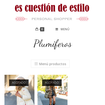
0
MENÚ
Plumiferos
Menú productos
AGOTADO
AGOTADO